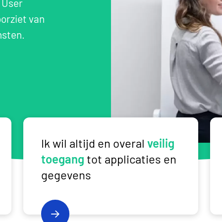
 User
orziet van
nsten.
op de Citrix NetScaler
Ik wil altijd en overal <strong>veilig toegang</stro
Ik wil altijd en overal
veilig
toegang
tot applicaties en
gegevens