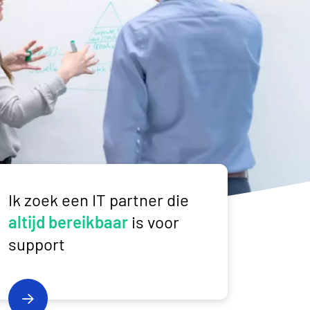
ng> tot applicaties en gegevens
Ik zoek een IT partner die <strong>altijd bereikbaar</strong> i
Ik zoek een IT partner die
altijd bereikbaar
is voor
support