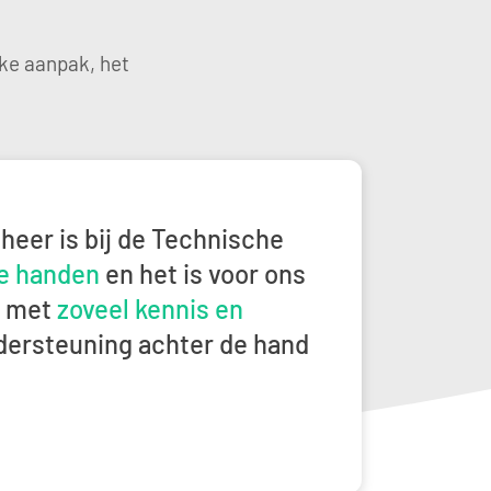
ke aanpak, het
623 BCX0">Houthoff </span></strong><span class="NormalText
echnische Jongens in<strong> goede </strong><strong>handen</s
eheer is bij de Technische
e
handen
en het is voor ons
ij met
zoveel kennis en
dersteuning achter de hand