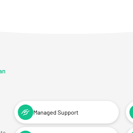
an
Managed Support
cte