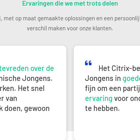
Ervaringen die we met trots delen
j, met op maat gemaakte oplossingen en een persoonlij
verschil maken voor onze klanten.
0">Bij </span><strong><span class="NormalTextRun SCXW55949
Het Citrix-beheer is bij de T
tevreden over de
Het Citrix-b
nische Jongens.
Jongens in
goed
rken. Het snel
fijn om een part
r van
ervaring
voor on
jk doen, gewoon
te hebben.