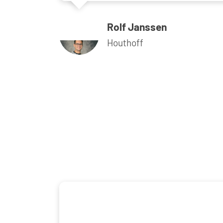
Rolf Janssen
Houthoff
Resolving Authentication Loop with single sign