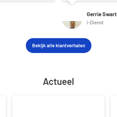
Gerrie Swar
i-Dienst
Bekijk alle klantverhalen
Actueel
-on for Azure Virtual Desktop using Microsoft Entra ID Authentic
Blocking Azure Virtual Desktop user sessions during lar
Pat