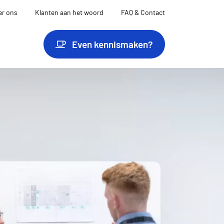
er ons
Klanten aan het woord
FAQ & Contact
Even kennismaken?
en