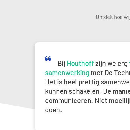
Ontdek hoe wi
<span class="NormalTextRun SCXW55949623 BCX
Bij
Houthoff
zijn we erg
samenwerking
met De Tech
Het is heel prettig samenwe
kunnen schakelen. De manie
communiceren. Niet moeili
doen.